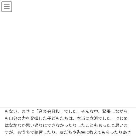
コ
ナ
長野県高山村立高山小学校
ン
ビ
テ
ゲ
ン
ー
ツ
シ
校長室の窓
へ
ョ
ス
ン
キ
に
ッ
移
トップページ
校長室の窓
校内音楽会
プ
動
校内音楽会
2024年10月30日
校長・神田
１０月２５日（金）に音楽会がありました。今年は１０月末にも
かかわらず、当日の最低気温は１５度で最高２０度。寒くも暑く
もない、まさに「音楽会日和」でした。そんな中、緊張しながら
も自分の力を発揮した子どもたちは、本当に立派でした。はじめ
はなかなか思い通りにできなかったりしたこともあったと思いま
すが、おうちで練習したり、友だちや先生に教えてもらったりあき