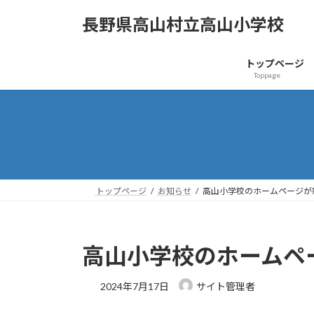
コ
ナ
長野県高山村立高山小学校
ン
ビ
テ
ゲ
ン
ー
トップページ
ツ
シ
Toppage
へ
ョ
ス
ン
キ
に
ッ
移
プ
動
トップページ
お知らせ
高山小学校のホームページが
高山小学校のホームペ
2024年7月17日
サイト管理者